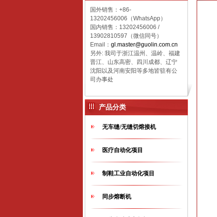
国外销售：+86-
13202456006（WhatsApp）
国内销售：
13202456006 /
13902810597（微信同号）
Email：
gl.master@guolin.com.cn
另外: 我司于浙江温州、温岭、福建
晋江、山东高密、四川成都、辽宁
沈阳以及河南安阳等多地皆驻有公
司办事处
产品分类
无车缝/无缝切熔接机
医疗自动化项目
制鞋工业自动化项目
同步熔断机