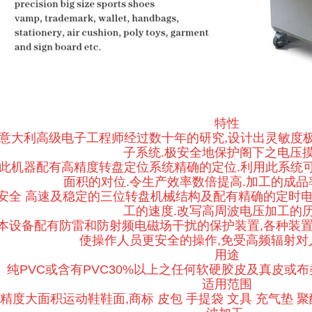
特性
1 意大利高级电子工程师经过数十年的研究,设计出灵敏度
子系统.极安全地保护阁下之电压摸
2 此机器配有高精度转盘定位系统精确的定位.利用此系统
面积的对位.令生产效率数倍提高.加工的成品率
 安全 高速及稳定的三位转盘机械结构及配有精确的定时
工的速度.改写高周波电压加工的历
 本设备配有防雷和防射频电磁场干扰的保护装置,各种装
使操作人员更安全的操作,免受高频辐射对
用途
纯PVC或含有PVC30%以上之任何软硬胶皮及真皮或
适用范围
精度大面积运动鞋鞋面,商标 皮包 手提袋 文具 充气垫 