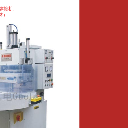
波熔接机
林）