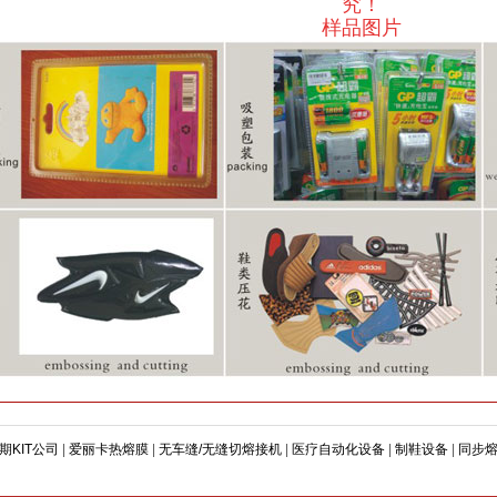
究！
样品图片
期KIT公司
|
爱丽卡热熔膜
|
无车缝/无缝切熔接机
|
医疗自动化设备
|
制鞋设备
|
同步