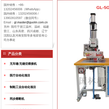
国外销售：+86-
GL-
13202456006（WhatsApp）
国内销售：
13202456006 /
13902810597（微信同号）
Email：
gl.master@guolin.com.cn
另外: 我司于浙江温州、温岭、福建
晋江、山东高密、四川成都、辽宁
沈阳以及河南安阳等多地皆驻有公
司办事处
产品分类
无车缝/无缝切熔接机
医疗自动化项目
制鞋工业自动化项目
同步熔断机