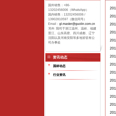
国外销售：+86-
20
13202456006（WhatsApp）
国内销售：
13202456006 /
20
13902810597（微信同号）
Email：
gl.master@guolin.com.cn
20
另外: 我司于浙江温州、温岭、福建
20
晋江、山东高密、四川成都、辽宁
沈阳以及河南安阳等多地皆驻有公
20
司办事处
20
20
资讯动态
20
国林动态
20
行业资讯
20
20
20
20
20