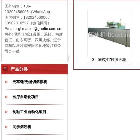
国外销售：+86-
13202456006（WhatsApp）
国内销售：
13202456006 /
13902810597（微信同号）
Email：
gl.master@guolin.com.cn
另外: 我司于浙江温州、温岭、福建
晋江、山东高密、四川成都、辽宁
沈阳以及河南安阳等多地皆驻有公
司办事处
GL-5G/QTZ软膜天花
产品分类
无车缝/无缝切熔接机
医疗自动化项目
制鞋工业自动化项目
同步熔断机