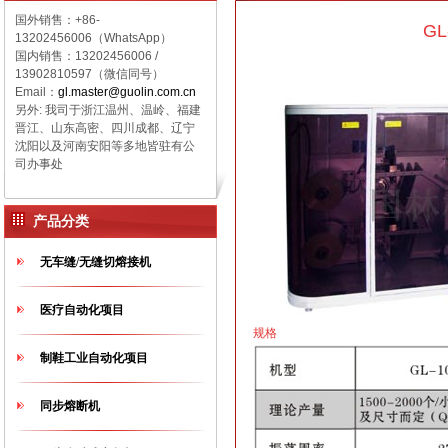
国外销售：+86-
G
13202456006（WhatsApp）
国内销售：
13202456006 /
13902810597（微信同号）
Email：
gl.master@guolin.com.cn
另外: 我司于浙江温州、温岭、福建
晋江、山东高密、四川成都、辽宁
沈阳以及河南安阳等多地皆驻有公
司办事处
产品分类
无车缝/无缝切熔接机
医疗自动化项目
规格
制鞋工业自动化项目
同步熔断机