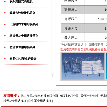
双头脚踏式高频机
吸塑包装熔接机系列
工业帆布专用熔接系列
软膜天花专用熔接系列
本公司如有变更设计、规格结构等，
防尘罩专用熔接系列
医
用引流袋袋身自动制袋设备
样品图
欧盟CE认证生产设备
友情链接：
佛山市国林机电科技有限公司
|
俄罗期KIT公司
|
爱丽卡热熔膜
|
无车
膜天花专用熔接机
|
防尘罩专用熔接机
|