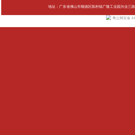
地址：广东省佛山市顺德区陈村镇广隆工业园兴业三路4号 Tel：
粤公网安备 440